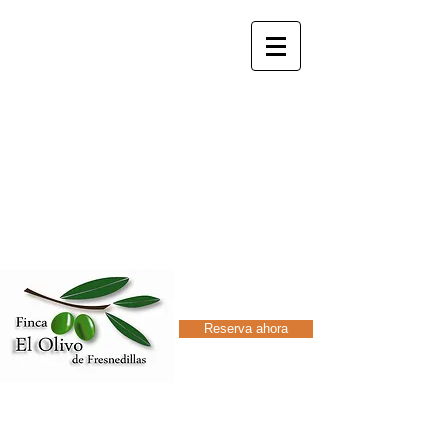
elolivodefresnedillas@gmail.com
+34 629348228
+34 91 8989048
Finca
El Olivo de
Fresnedillas
Casas rurales
Reserva ahora