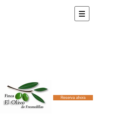
elolivodefresnedillas@gmail.com
+34 629348228
+34 91 8989048
Finca
El Olivo de
Fresnedillas
Casas rurales
Reserva ahora