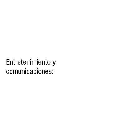
Entretenimiento y
comunicaciones:
Piscina de 1m de profundidad
WiFi gratis
LCD TV en todas las casas
Cobertura 3G
Piscina disponible durante la
temporada de verano (del 15 de Junio
al 15 de Septiembre)