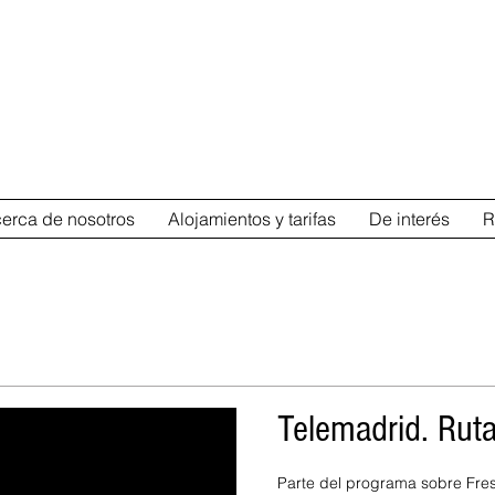
s rurales
elolivodefresnedillas@gmail.com
+
+
nca
El Olivo de Fresnedillas
erca de nosotros
Alojamientos y tarifas
De interés
R
Telemadrid. Rut
Parte del programa sobre Fresn