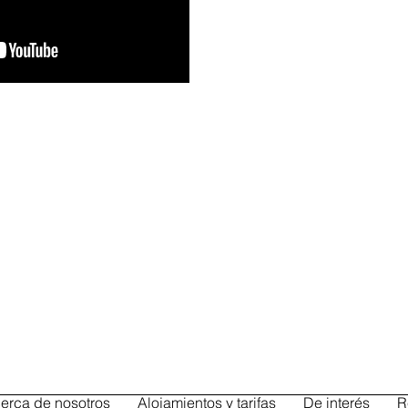
Dirección
Camino de la Granja 1
om
28214 Fresnedillas de la Oliva
989048
erca de nosotros
Alojamientos y tarifas
De interés
R