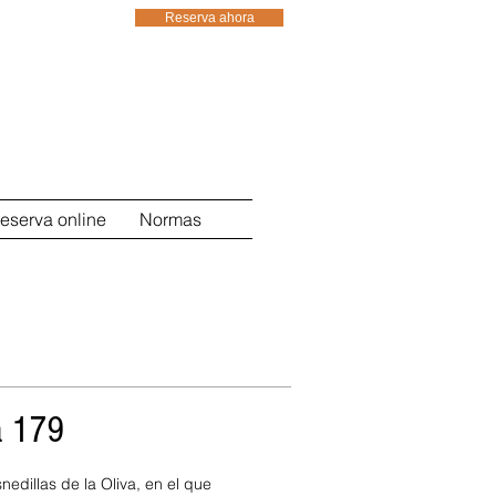
Reserva ahora
34 629348228
34 91 8989048
eserva online
Normas
a 179
edillas de la Oliva, en el que