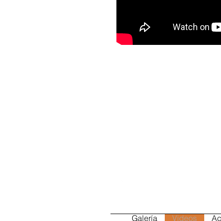
Contacta con nosotros
elolivodefresnedillas@gmail.c
Tel: +34 629348228 / +34 91 8
Galería
Videos
Ac